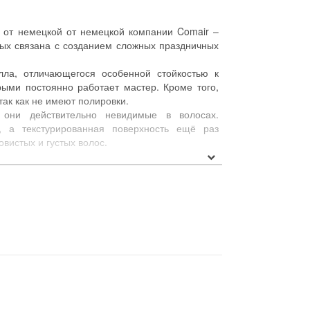
» от немецкой от немецкой компании Comair –
рых связана с созданием сложных праздничных
алла, отличающегося особенной стойкостью к
орыми постоянно работает мастер. Кроме того,
так как не имеют полировки.
они действительно невидимые в волосах.
 а текстурированная поверхность ещё раз
овистых и густых волос.