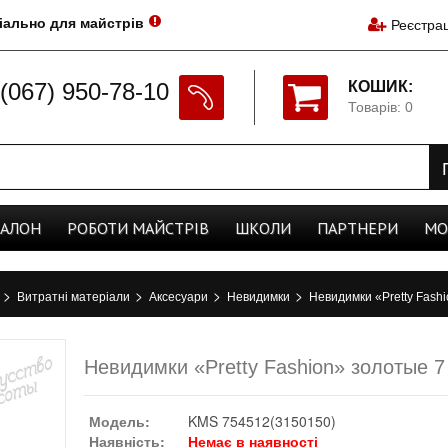
іально для майстрів
Реєстрац
(067) 950-78-10
КОШИК:
Товарів: 0
CАЛОН
РОБОТИ
МАЙСТРІВ
ШКОЛИ
ПАРТНЕРИ
МО
>
>
>
>
а
Витратні матеріали
Аксесуари
Невидимки
Невидимки «Pretty Fash
Невидимки «Pretty Fashion» золотые 7
Модель:
KMS 754512(3150150)
Наявність:
Немає в наявності