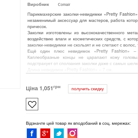
Виробник
Comair
Парикмахерские заколки-невидимки «Pretty Fashion
незаменимый аксессуар для мастеров, работа кото
причесок.
Заколки изготовлены из высококачественного мет
воздействию влаги и косметических средств, с кот
заколки-невидимки не скользят и не слетают с волос, 
Ещё один плюс невидимок «Pretty Fashion» – 
Каплеобразные концы не царапают кожу головы,
подстрахует от сползания заколки даже с самых шелк
Длина невидимок «Pretty Fashion» – 7 см.
Цвет золотой.
В упаковке 500 шт.
грн
Ціна
1,051
получить скидку
Відзначте цей товар як вподобаний в соц. мережах: