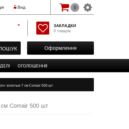
ія
Вхід
0
Змінити мову(рос.)
ЗАКЛАДКИ
0 товарів
Початок
Реєстрація
ПОШУК
Оформлення
Авторизація
Закладки
ДЕЛІ
ОГОЛОШЕННЯ
Оформлення
ion» золотые 7 см Comair 500 шт
 см Comair 500 шт