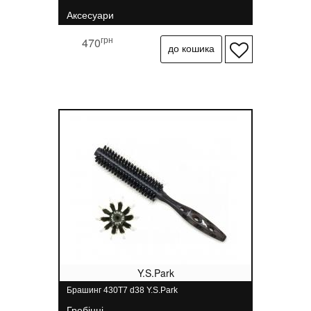
Аксесуари
грн
470
Y.S.Park
Брашинг 430T7 d38 Y.S.Park
Гребінці