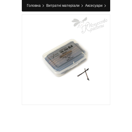
>
>
>
Головна
Витратні матеріали
Аксесуари
>
Невидимки
Невидимки для волос волнистые
коричневые Pin E4 Y.S.Park 200 г