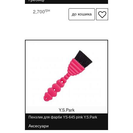
грн
2,700
Y.S.Park
Пензлик для фарби YS-645 pink Y.S.Park
Аксесуари