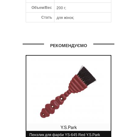
Объем/Вес
200 г;
Стать
для жінок;
РЕКОМЕНДУЄМО
Y.S.Park
Пензлик для фарби YS-645 Red Y.S.Park