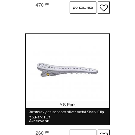
грн
470
Y.S.Park
Затискач для волосся silver metal Shark Clip
Y.S.Park 1шт
Аксесуари
грн
260