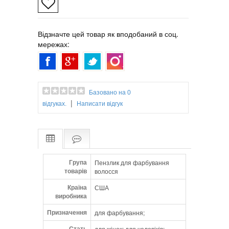
• Одна гребінець і гребінець з кольоровою
щіткою.
Відзначте цей товар як вподобаний в соц.
мережах:
Базовано на 0
|
відгуках.
Написати відгук
Група
Пензлик для фарбування
товарів
волосся
Країна
США
виробника
Призначення
для фарбування;
Стать
для жінок; для чоловіків;