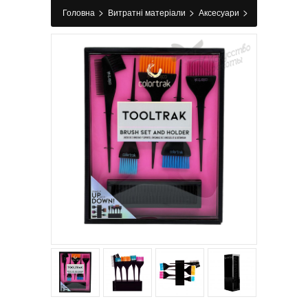
>
>
>
Головна
Витратні матеріали
Аксесуари
>
Пензлики, вінчики, лопатки для фарбування
Набір з 5-ти кистей з тримачем Tooltrak
Colortrak