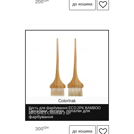
200
Colortrak
Кисть для фарбування ECO 2PK BAMBOO
Пензлики, вінчики, лопатки для
BRUSHES Colortrak 2 шт
фарбування
грн
300