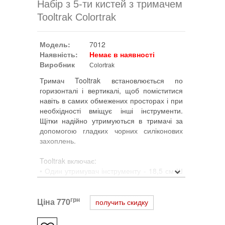
Набір з 5-ти кистей з тримачем
Tooltrak Colortrak
Модель:
7012
Наявність:
Немає в наявності
Виробник
Colortrak
Тримач Tooltrak встановлюється по
горизонталі і вертикалі, щоб поміститися
навіть в самих обмежених просторах і при
необхідності вміщує інші інструменти.
Щітки надійно утримуються в тримачі за
допомогою гладких чорних силіконових
захоплень.
Tooltrak включає:
• Один утримувач інструменту - 18,5 см Ш
x 6,5 см В x 5,5 см Д
• Одна щітка з твердою щетиною 6 см.
грн
Ціна
• Одна щітка з пір'яний щетиною 6 см.
770
получить скидку
• Одна високоточна кисть 4 см.
• Одна надширока кисть 7,6 см.