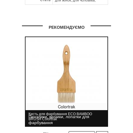
РЕКОМЕНДУЄМО
Colortrak
Кисть для фарбування ECO BAMBOO
Пензлики, вінчики, лопатки для
BRUSH Colortrak
фарбування
грн