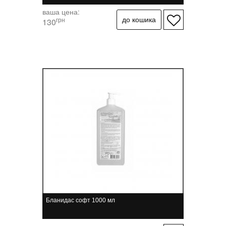
ваша цена:
грн
130
Бланидас софт 1000 мл