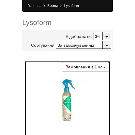
>
>
Головна
Бренд
Lysoform
Lysoform
Відображати:
Сортування