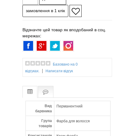
Відзначте цей товар як вподобаний в соц.
мережах:
Базовано на 0
|
відгуках.
Написати відгук
Вид
Перманентний
барвника
Група
Фарба для волосся
товарів
Консистенція
Крем-фарба