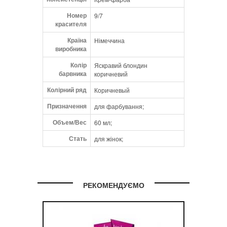
Номер
9/7
красителя
Країна
Німеччина
виробника
Колір
Яскравий блондин
барвника
коричневий
Колірний ряд
Коричневый
Призначення
для фарбування;
Объем/Вес
60 мл;
Стать
для жінок;
РЕКОМЕНДУЄМО