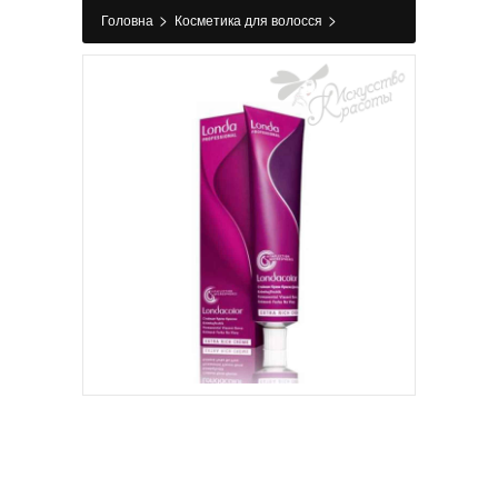
>
>
Головна
Косметика для волосся
>
>
Фарбування
Фарба для волосся
Londa
Professional 9/7 яркий блондин коричневый