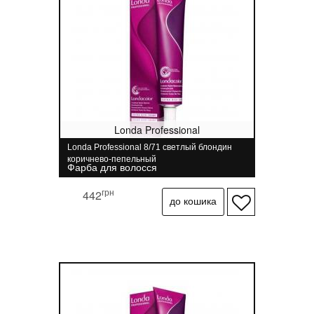
Londa Professional
Londa Professional 8/71 светлый блондин
коричнево-пепельный
Фарба для волосся
грн
442