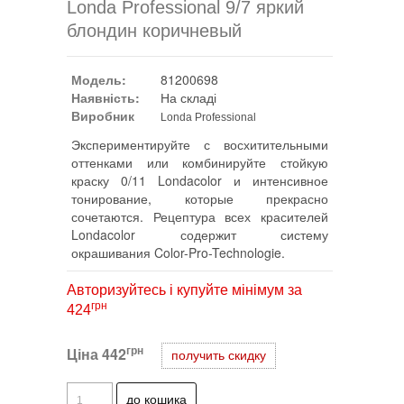
Londa Professional 9/7 яркий
блондин коричневый
Модель:
81200698
Наявність:
На складі
Виробник
Londa Professional
Экспериментируйте с восхитительными
оттенками или комбинируйте стойкую
краску 0/11 Londacolor и интенсивное
тонирование, которые прекрасно
сочетаются. Рецептура всех красителей
Londacolor содержит систему
окрашивания Color-Pro-Technologie.
Авторизуйтесь і купуйте мінімум за
грн
424
грн
Ціна
442
получить скидку