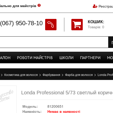
іально для майстрів
Реєстрац
(067) 950-78-10
КОШИК:
Товарів: 0
CАЛОН
РОБОТИ
МАЙСТРІВ
ШКОЛИ
ПАРТНЕРИ
МО
>
>
>
>
а
Косметика для волосся
Фарбування
Фарба для волосся
Londa Prof
тый
Londa Professional 5/73 светлый кори
Модель:
81200651
Наявність:
Немає в наявності