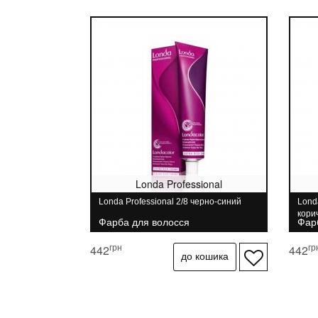
Londa Professional
Londa Professional 2/8 черно-синий
Lond
кори
Фарба для волосся
Фар
грн
гр
442
442