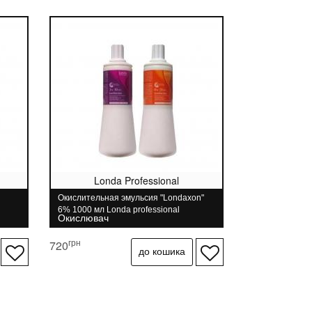
Londa Professional
Окислительная эмульсия "Londaxon"
6% 1000 мл Londa professional
Окислювач
грн
720