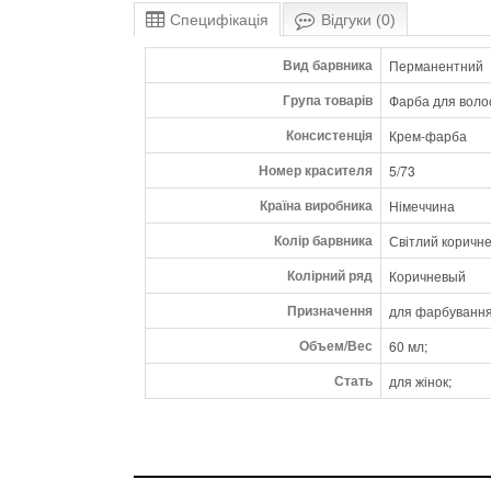
Специфікація
Відгуки (0)
Вид барвника
Перманентний
Група товарів
Фарба для воло
Консистенція
Крем-фарба
Номер красителя
5/73
Країна виробника
Німеччина
Колір барвника
Світлий коричн
Колірний ряд
Коричневый
Призначення
для фарбування
Объем/Вес
60 мл;
Стать
для жінок;