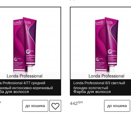
Londa Professional
Londa Professional
a Professional 4/77 средний
Londa Professional 8/3 светлый
чневый интенсивно-коричневый
блондин золотистый
ба для волосся
Фарба для волосся
н
грн
442