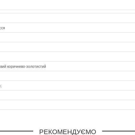
сся
евий коричнево-золотистий
;
РЕКОМЕНДУЄМО