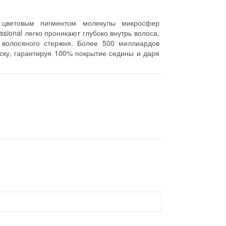
 цветовым пигментом молекулы микросфер
essional легко проникают глубоко внутрь волоса,
 волосяного стержня. Более 500 миллиардов
оску, гарантируя 100% покрытие седины и даря