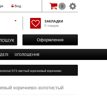
ія
Вхід
0
Змінити мову(рос.)
ЗАКЛАДКИ
0 товарів
Початок
Реєстрація
ПОШУК
Оформлення
Авторизація
Закладки
ДЕЛІ
ОГОЛОШЕННЯ
Оформлення
essional 5/73 светлый коричневый коричнево-
чневый коричнево-золотистый