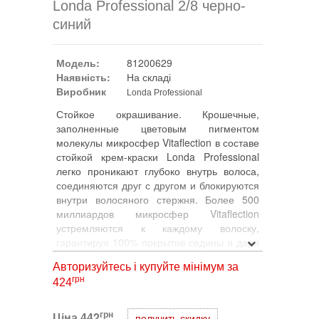
Londa Professional 2/8 черно-
синий
Модель:
81200629
Наявність:
На складі
Виробник
Londa Professional
Стойкое окрашивание. Крошечные,
заполненные цветовым пигментом
молекулы микросфер Vitaflection в составе
стойкой крем-краски Londa Professional
легко проникают глубоко внутрь волоса,
соединяются друг с другом и блокируются
внутри волосяного стержня. Более 500
миллиардов микросфер Vitaflection
устремляются к каждому волоску,
гарантируя 100% покрытие седины и даря
волосам волнующий глубокий цвет и
Авторизуйтесь і купуйте мінімум за
жизненную силу.
грн
424
грн
Ціна
442
получить скидку