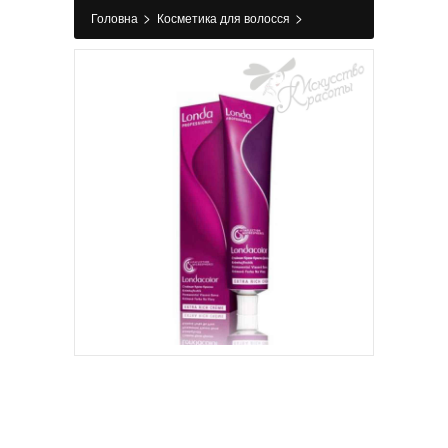
>
>
Головна
Косметика для волосся
>
>
Фарбування
Фарба для волосся
Londa
Professional 2/8 черно-синий