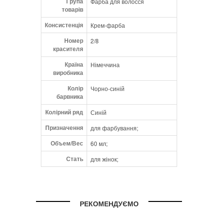
Група
Фарба для волосся
товарів
Консистенція
Крем-фарба
Номер
2/8
красителя
Країна
Німеччина
виробника
Колір
Чорно-синій
барвника
Колірний ряд
Синій
Призначення
для фарбування;
Объем/Вес
60 мл;
Стать
для жінок;
РЕКОМЕНДУЄМО