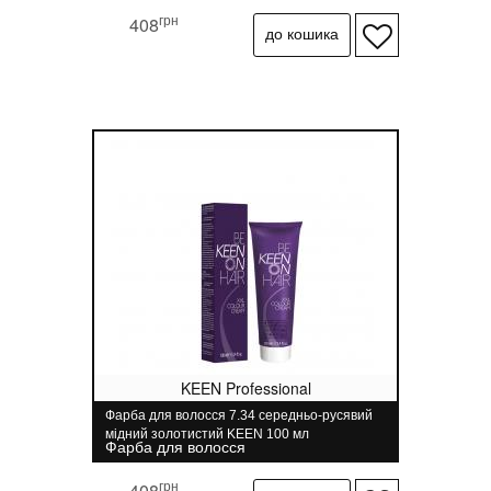
грн
408
KEEN Professional
Фарба для волосся 7.34 середньо-русявий
мідний золотистий KEEN 100 мл
Фарба для волосся
грн
408