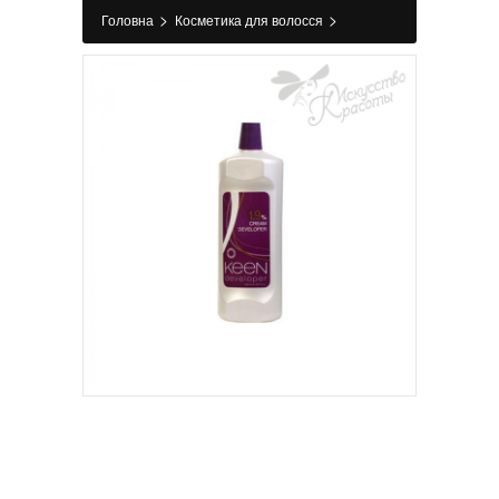
>
>
Головна
Косметика для волосся
>
>
Фарбування
Окислювач
Крем - окислитель
1,9% KEEN 1000 мл