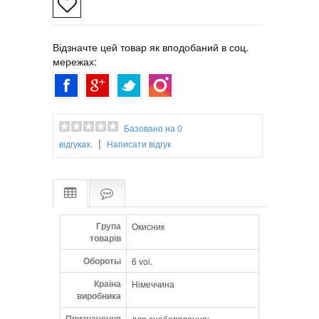
Відзначте цей товар як вподобаний в соц.
мережах:
Базовано на 0
|
відгуках.
Написати відгук
Група
Окисник
товарів
Обороты
6 vol.
Країна
Німеччина
виробника
Призначення
для знебарвлення;