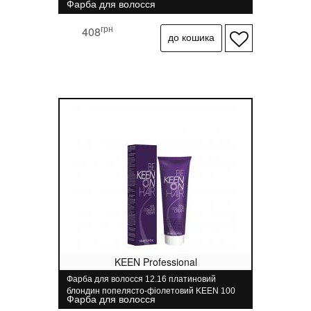
Фарба для волосся
грн
408
KEEN Professional
Фарба для волосся 12.16 платиновий
блондин попелясто-фіолетовий KEEN 100
Фарба для волосся
мл