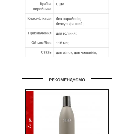
(Cadelilla Cera/Cire De Candelilla),
Країна
США
Hydrolyzed Vegetable Protein Pg-Propyl
виробника
Silanetriol, Water/Eau
Класифікація
без парабенів;
безсульфатний;
Призначення
для гоління;
Объем/Вес
118 мл;
Стать
для жінок; для чоловіків;
РЕКОМЕНДУЄМО
Акция