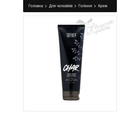
>
>
>
Головна
Для чоловіків
Гоління
Крем
>
для гоління
Крем для гоління Char Shave
Cream Surface 118 мл