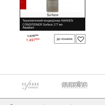
Surface
Терапевтичний кондиціонер AWAKEN
CONDITIONER Surface 177 мл
Awaken
грн
1,575
грн
1,497