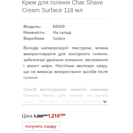
Крем для гоління Char Shave
Cream Surface 118 мл
Модель:
66009
Наявність:
На складі
Виробник
Surface
Володіє напівпрозорої текстурою, можна
використовувати для контурного гоління,
забезпечує ідеальне ковзання, зволоження
і захист шкіри. Настільки зволожує шкіру,
що не вимагає використання засобів після
гоління
Спосіб застосування: нанесіть невелику
кількість крему для гоління на вологу
шкіру. Поголіться і змийте прохолодною
водою. Потім по необхідності нанесіть
крем Char Skin Relief Cream для
грн
Ціна
1,216
грн
1,280
зволоження і пом'якшення шкіри.
получить скидку
Склад: Biotin, Butyrospermum Parkii (Shea)