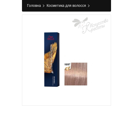
>
>
Головна
Косметика для волосся
>
>
Фарбування
Фарба для волосся
Краска
для волос Wella Koleston ME+ 10/97 яркий блонд
сандрэ коричневый 60 мл