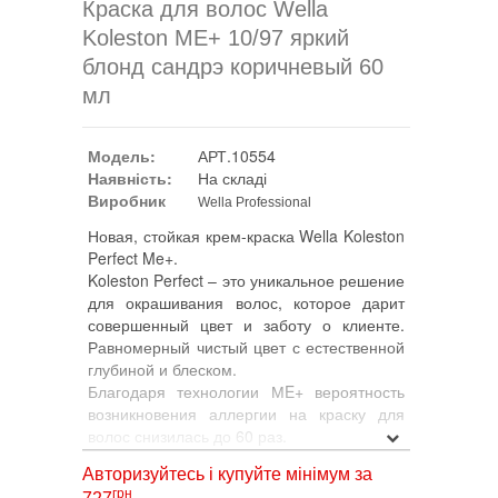
Краска для волос Wella
Koleston ME+ 10/97 яркий
блонд сандрэ коричневый 60
мл
Модель:
АРТ.10554
Наявність:
На складі
Виробник
Wella Professional
Новая, стойкая крем-краска Wella Koleston
Perfect Me+.
Koleston Perfect – это уникальное решение
для окрашивания волос, которое дарит
совершенный цвет и заботу о клиенте.
Равномерный чистый цвет с естественной
глубиной и блеском.
Благодаря технологии МE+ вероятность
возникновения аллергии на краску для
волос снизилась до 60 раз.
До 100 % закрашивание седины.
Авторизуйтесь і купуйте мінімум за
Осветление до 5-ти уровней с Koleston
грн