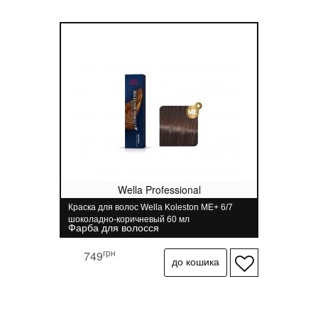
Wella Professional
Краска для волос Wella Koleston ME+ 6/7
шоколадно-коричневый 60 мл
Фарба для волосся
грн
749