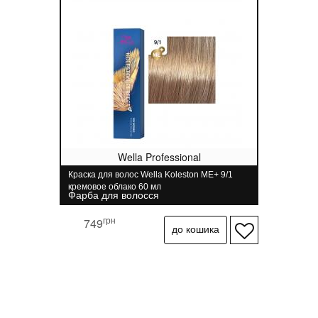
Wella Professional
Краска для волос Wella Koleston ME+ 9/1
кремовое облако 60 мл
Фарба для волосся
грн
749