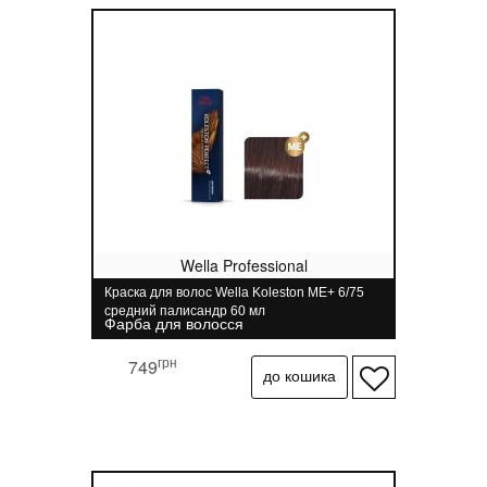
Wella Professional
Краска для волос Wella Koleston ME+ 6/75
средний палисандр 60 мл
Фарба для волосся
грн
749