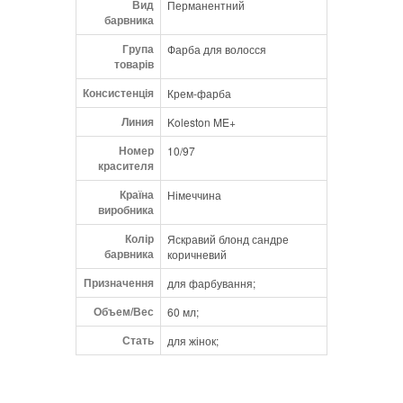
Вид
Перманентний
барвника
Група
Фарба для волосся
товарів
Консистенція
Крем-фарба
Линия
Koleston ME+
Номер
10/97
красителя
Країна
Німеччина
виробника
Колір
Яскравий блонд сандре
барвника
коричневий
Призначення
для фарбування;
Объем/Вес
60 мл;
Стать
для жінок;