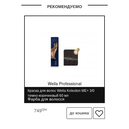
РЕКОМЕНДУЄМО
Wella Professional
Краска для волос Wella Koleston ME+ 3/0
темно-коричневый 60 мл
Фарба для волосся
грн
749