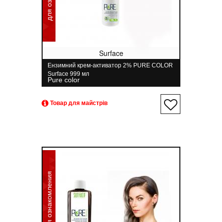
Surface
Ензимний крем-активатор 2% PURE COLOR
Surface 999 мл
Pure color
Товар для майстрів
для ознакомления