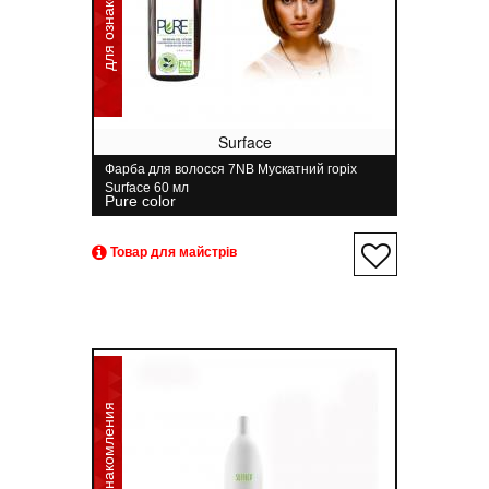
для ознакомления
Surface
Фарба для волосся 7NB Мускатний горіх
Surface 60 мл
Pure color
Товар для майстрів
для ознакомления