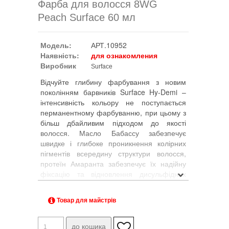
Фарба для волосся 8WG
Peach Surface 60 мл
Модель:
АРТ.10952
Наявність:
для ознакомления
Виробник
Surface
Відчуйте глибину фарбування з новим
поколінням барвників Surface Hy-Demi –
інтенсивність кольору не поступається
перманентному фарбуванню, при цьому з
більш дбайливим підходом до якості
волосся. Масло Бабассу забезпечує
швидке і глибоке проникнення колірних
пігментів всередину структури волосся,
протеїн Амаранта забезпечує їх надійну
фіксацію та відновлення дисульфідних
зв'язків, а масло Морінгі та Color Vita
Complex роблять колір глибоким та
Товар для майстрів
стійким.
Можливості барвника: