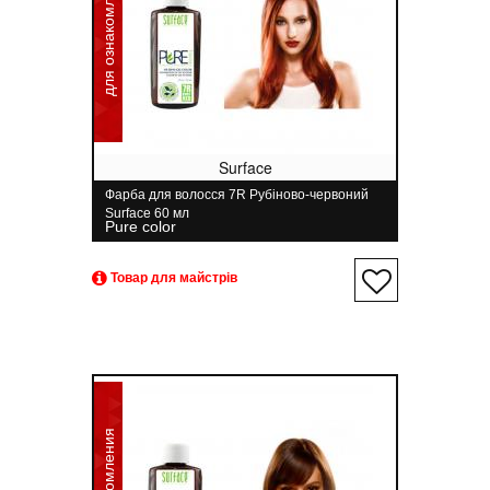
для ознакомления
Surface
Фарба для волосся 7R Рубіново-червоний
Surface 60 мл
Pure color
Товар для майстрів