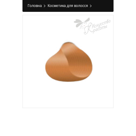
>
>
Головна
Косметика для волосся
>
>
Фарбування
Фарба для волосся
Фарба
для волосся 8WG Peach Surface 60 мл