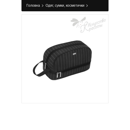
>
>
Головна
Одяг, сумки, косметички
>
Косметички
Косметичка 7826 Elegance Men
Reed