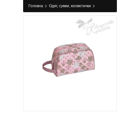
>
>
Головна
Одяг, сумки, косметички
>
Косметички
Косметичка 7510 Fairy Reed