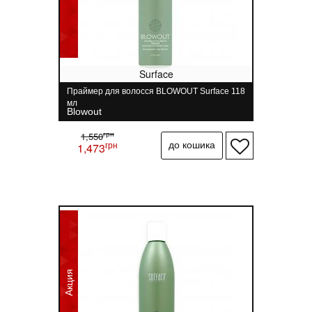
Surface
Праймер для волосся BLOWOUT Surface 118
мл
Blowout
грн
1,550
грн
1,473
Акция