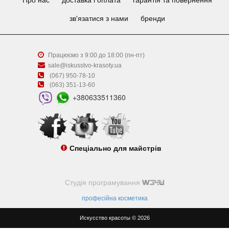
Про нас
доставка і оплата
гарантія та повернення
зв'язатися з нами
бренди
Працюємо з 9:00 до 18:00 (пн-пт)
sale@iskusstvo-krasoty.ua
(067) 950-78-10
(063) 351-13-60
+380633511360
Спеціально для майстрів
Студія програмування
професійна косметика
Искусство красоты © 2026