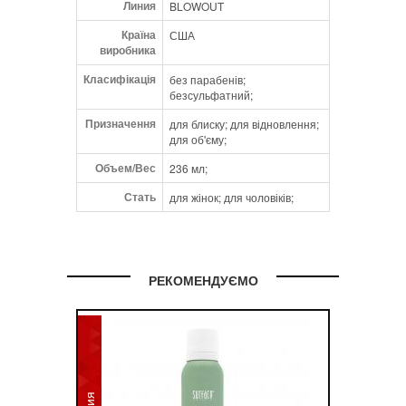
Линия
BLOWOUT
Orbignya Oleifera (Babassu) Seed Oil,
Panthenol, Passiflora Edulis (Maracuja)
Країна
США
Seed Oil, Phenoxyethanol, PPG-5-Ceteth-
виробника
20, Sorbic Acid, Tocopheryl Acetate,
Класифікація
без парабенів;
Tourmaline, Trideceth-12.
безсульфатний;
Призначення
для блиску; для відновлення;
для об'єму;
Объем/Вес
236 мл;
Стать
для жінок; для чоловіків;
РЕКОМЕНДУЄМО