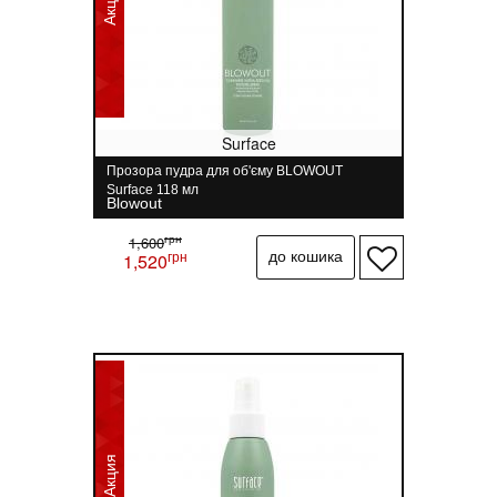
Акция
Surface
Прозора пудра для об'єму BLOWOUT
Surface 118 мл
Blowout
грн
1,600
грн
1,520
Акция