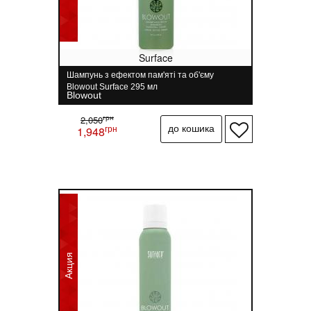
Surface
Шампунь з ефектом пам'яті та об'єму
Blowout Surface 295 мл
Blowout
грн
2,050
грн
1,948
Акция