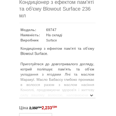
Кондиціонер з ефектом пам'яті
та об’єму Blowout Surface 236
мл
Модель:
69747
Наявність:
На складі
Виробник
Surface
Кондиціонер з ефектом пам'яті та об’єму
Blowout Surface.
Приготуйтеся до довготривалого догляду,
котрий поліпшує пам'ять та об’єм
укладання з ягодами Лічі та маслом
Маракуї. Масло Бабассу глибоко проникає
в волосся разом з маслом насіння
Коноплі, продовжуючи здоров'я і життєву
силу вашому волоссю, наповнюючи їх
рослинною вологою та Омега 3, 6, 9.
грн
Ціна
2,233
грн
2,350
Використання: після того, як ви змили
шампунь Blowout, нанесіть невелику