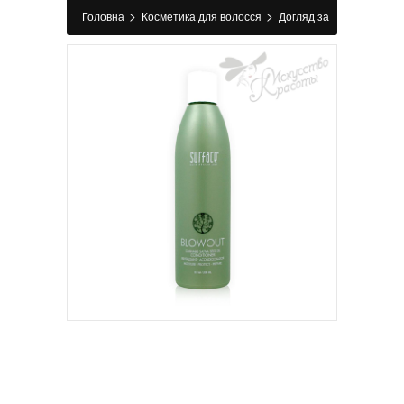
>
>
Головна
Косметика для волосся
Догляд за
>
волоссям
Кондиціонер і бальзам для волосся
>
Кондиціонер з ефектом пам'яті та об’єму
Blowout Surface 236 мл