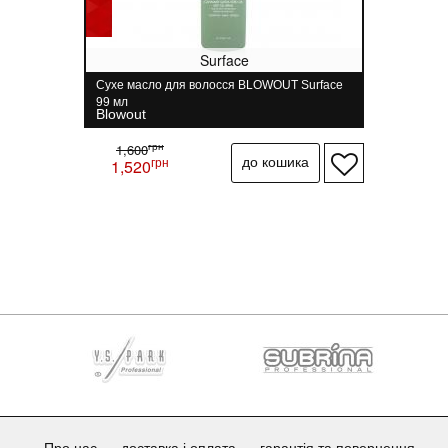
Surface
Сухе масло для волосся BLOWOUT Surface
99 мл
Blowout
грн
1,600
грн
1,520