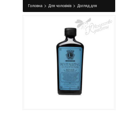
>
>
Головна
Для чоловіків
Догляд для
>
чоловіків
Кондиціонер і бальзам для чоловіків
>
Кондиціонер для зволоження та відновлення
REVITALIZING CONDITIONER Lavish Care 250
мл