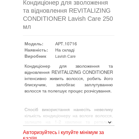
Кондиціонер для зволоження
та відновлення REVITALIZING
CONDITIONER Lavish Care 250
мл
Модель:
АРТ.10716
Наявність:
На складі
Виробник
Lavish Care
Кондиціонер для зволоження та
відновлення REVITALIZING CONDITIONER
інтенсивно живить волосся, робить його
блискучим, запобігає заплутуванню
волосся та полегшує процес розчісування.
Спосіб використання нанесіть невелику
кількість кондиціонеру на вологе волосся,
залиште на 1-2 хвилини та ретельно
змийте.
Авторизуйтесь і купуйте мінімум за
грн