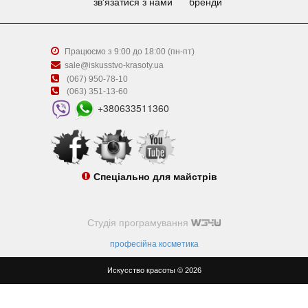
зв'язатися з нами
бренди
Працюємо з 9:00 до 18:00 (пн-пт)
sale@iskusstvo-krasoty.ua
(067) 950-78-10
(063) 351-13-60
+380633511360
Спеціально для майстрів
Студія програмування
професійна косметика
Искусство красоты © 2026