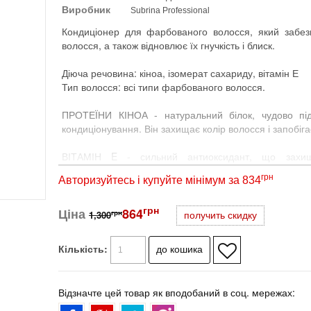
Виробник
Subrina Professional
Кондиціонер для фарбованого волосся, який забезп
волосся, а також відновлює їх гнучкість і блиск.
Діюча речовина: кіноа, ізомерат сахариду, вітамін Е
Тип волосся: всі типи фарбованого волосся.
ПРОТЕЇНИ КІНОА - натуральний білок, чудово пі
кондиціонування. Він захищає колір волосся і запобіга
ВІТАМІН E - сильний антиоксидант, що захища
ультрафіолетових променів.
грн
Авторизуйтесь і купуйте мінімум за 834
ІЗОМЕРАТ САХАРИДУ - натуральний зволожуючий кре
грн
Ціна
зволоження. Дуже ефективний зволожувач, захищає чут
864
грн
1,300
получить скидку
Застосування: нанести кондиціонер на вимите волосс
Кількість:
хвилини змити водою. Перед застосуванням гар
прикріпитися до волосся та оптимально функціонуват
Відзначте цей товар як вподобаний в соц. мережах:
pH 3.0 - 4.0