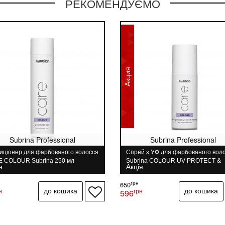
РЕКОМЕНДУЄМО
Акция
Subrina Professional
Subrina Professional
иціонер для фарбованого волосся
Спрей з УФ для фарбованого вол
 COLOUR Subrina 250 мл
Subrina COLOUR UV PROTECT &
я
Акція
NOURISH SPRAY 150 мл
грн
650
н
грн
596