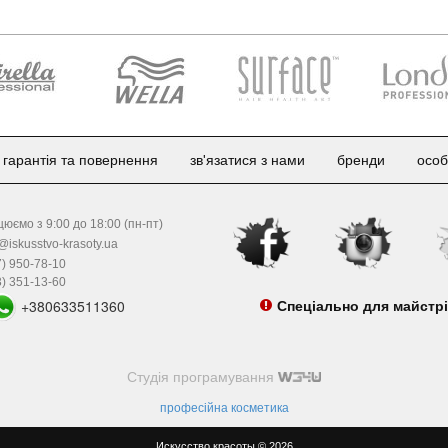
гарантія та повернення
зв'язатися з нами
бренди
особ
юємо з 9:00 до 18:00 (пн-пт)
@iskusstvo-krasoty.ua
) 950-78-10
) 351-13-60
+380633511360
Спеціально для майстр
Студія програмування
професійна косметика
Искусство красоты © 2026