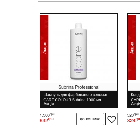
Акция
Акция
Subrina Professional
Шампунь для фарбованого волосся
Конд
CARE COLOUR Subrina 1000 мл
CARE
Акція
Акці
грн
грн
1,300
520
грн
гр
632
324