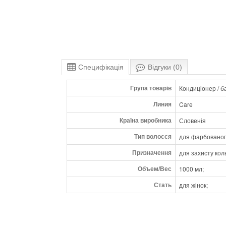
Специфікація
Відгуки (0)
Група товарів
Кондиціонер / б
Линия
Care
Країна виробника
Словенія
Тип волосся
для фарбованог
Призначення
для захисту кол
Объем/Вес
1000 мл;
Стать
для жінок;