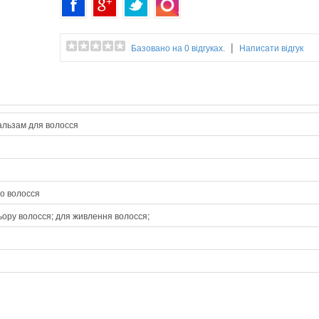
|
Базовано на 0 відгуках.
Написати відгук
альзам для волосся
о волосся
ьору волосся; для живлення волосся;