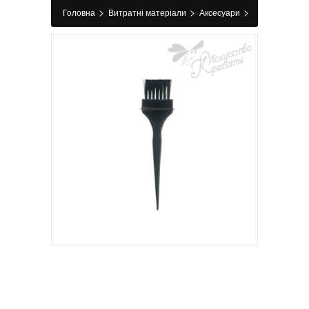
>
>
>
Головна
Витратні матеріали
Аксесуари
>
Пензлики, вінчики, лопатки для фарбування
Кисточка для окрашивания черная Comair