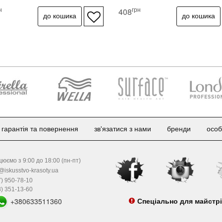
н
грн
408
гарантія та повернення
зв'язатися з нами
бренди
особ
юємо з 9:00 до 18:00 (пн-пт)
@iskusstvo-krasoty.ua
) 950-78-10
) 351-13-60
+380633511360
Спеціально для майстр