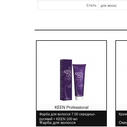
Стать
для жінок;
KEEN Professional
Фарба для волосся 7.00 середньо-
Крем
русявий + KEEN 100 мл
Фарба для волосся
Оки