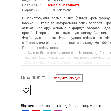
Наявність:
Немає в наявності
Виробник
KEEN Professional
Використовуючи перманентну (стійку) крем-фарб
насичений колір та натуральний блиск волосся. П
стійкість кольору, рівномірно фарбує волосся, над
протеїн і кератин, що входять до складу барвника
Фарби для волосся Keen чудово змішуються між 
забезпечуючи рівномірне покриття кольору. На 100% 
Пропорції змішування:
1:1 (для стійкого фарбування з освітленням до 2-х рівн
1 частину барвника змішати з 1 частиною окислювач
1:2 (для стійкого фарбування з освітленням на 3-4 рівн
1 частину барвника змішати із 2 частинами окислюва
Час витримки: 25-60 хв (залежно від використовувано
грн
Ціна
408
получить скидку
Відзначте цей товар як вподобаний в соц. мережах: