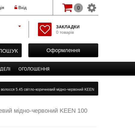
ія
Вхід
0
Змінити мову(рос.)
ЗАКЛАДКИ
0 товарів
Початок
Реєстрація
ПОШУК
Оформлення
Авторизація
Закладки
ДЕЛІ
ОГОЛОШЕННЯ
Оформлення
 волосся 5.45 світло-коричневий мідно-червоний KEEN
невий мідно-червоний KEEN 100