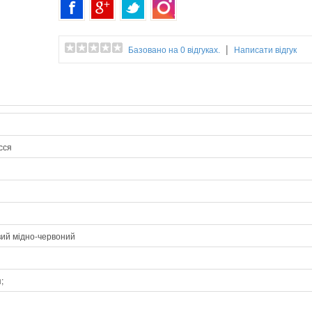
|
Базовано на 0 відгуках.
Написати відгук
сся
вий мідно-червоний
;