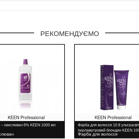
РЕКОМЕНДУЄМО
KEEN Professional
KEEN Professional
 – окислювач 6% KEEN 1000 мл
Фарба для волосся 10.8 ультрасві
перламутровий блондин KEEN 10
слювач
Фарба для волосся