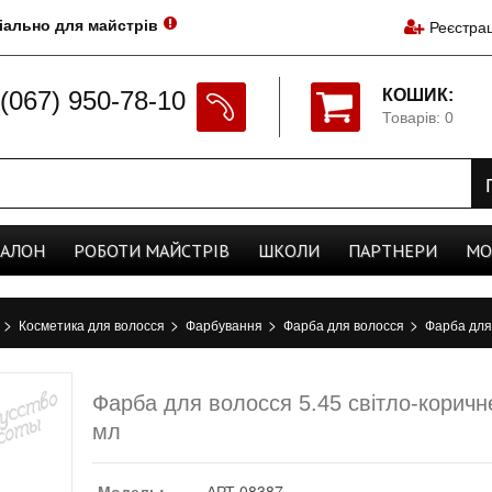
іально для майстрів
Реєстрац
(067) 950-78-10
КОШИК:
Товарів: 0
CАЛОН
РОБОТИ
МАЙСТРІВ
ШКОЛИ
ПАРТНЕРИ
МО
>
>
>
>
а
Косметика для волосся
Фарбування
Фарба для волосся
Фарба для
Фарба для волосся 5.45 світло-корич
мл
Модель:
АРТ.08387