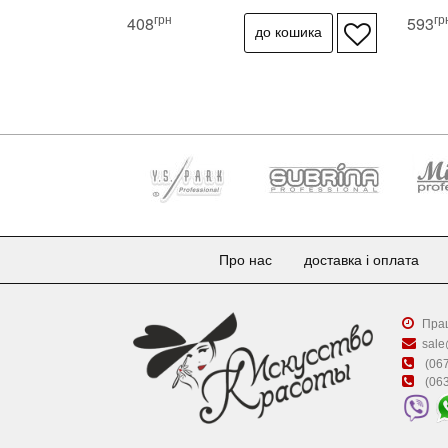
грн
гр
408
593
Про нас
доставка і оплата
Прац
sale
(067
(063