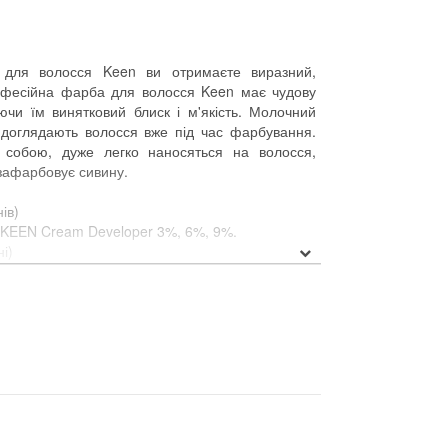
у для волосся Keen ви отримаєте виразний,
рофесійна фарба для волосся Keen має чудову
аючи їм винятковий блиск і м'якість. Молочний
, доглядають волосся вже під час фарбування.
собою, дуже легко наносяться на волосся,
зафарбовує сивину.
ів)
а KEEN Cream Developer 3%, 6%, 9%.
і)
ча KEEN Cream Developer 12%.
го окислювача)