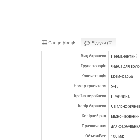
Специфікація
Відгуки (0)
Вид барвника
Перманентний
Група товарів
Фарба для воло
Консистенція
Крем-фарба
Номер красителя
5/45
Країна виробника
Німеччина
Колір барвника
Світло-коричне
Колірний ряд
Мідно-червоний
Призначення
для фарбування
Объем/Вес
100 мл;