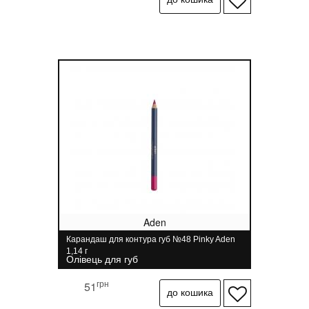
Aden
Карандаш для контура губ №48 Pinky Aden
1,14 г
Олівець для губ
грн
51