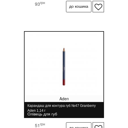
грн
93
Aden
Карандаш для контура губ №47 Granberry
Aden 1,14 г
Олівець для губ
грн
51