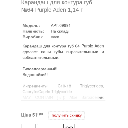
Карандаш для контура губ
№64 Purple Aden 1,14 г
Модель:
АРТ.09991
Наявність:
На складі
Виробник
Aden
Карандаш для контура губ 64 Purple Aden
сделает ваши губы выразительными и
соблазнительными.
Гипоаллергенный!
Водостойкий!
Ингредиенты: C10-18 Triglycerides,
Caprylic/Capric Triglyceride
MAY CONTAIN [+/-]: Aloe Barbadensis
Extract, Ascorbyl Palmitate, BHT, Bis-
Diglyceryl Polyacyladipate-2, Candelilla
грн
Ціна
Cera, Carthamus Tinctorius Seed Oil,
51
получить скидку
Copernicia Cerifera Cera, Hydrogenated
Cottonseed Oil, Hydrogenated Olive Oil