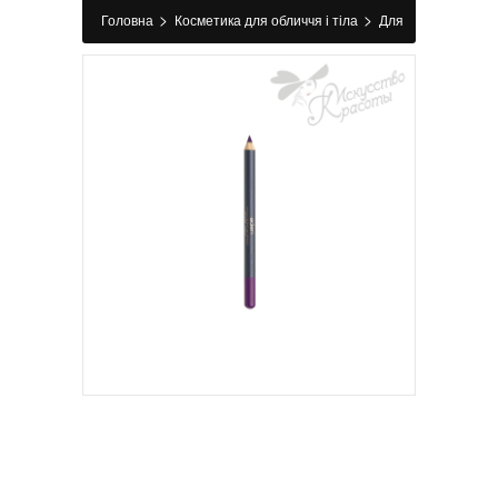
>
>
Головна
Косметика для обличчя і тіла
Для
>
>
губ
Олівець для губ
Карандаш для контура
губ №64 Purple Aden 1,14 г