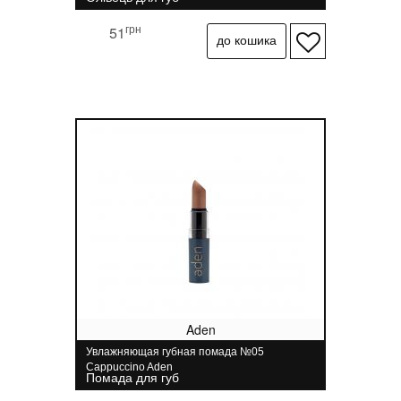
грн
51
Aden
Увлажняющая губная помада №05
Cappuccino Aden
Помада для губ