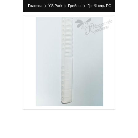
>
>
>
Головна
Y.S.Park
Гребені
Гребінець PC-
339 Pearl Y.S.Park