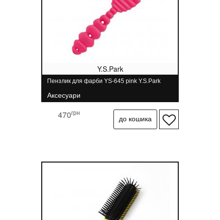
Y.S.Park
Пензлик для фарби YS-645 pink Y.S.Park
Аксесуари
грн
470