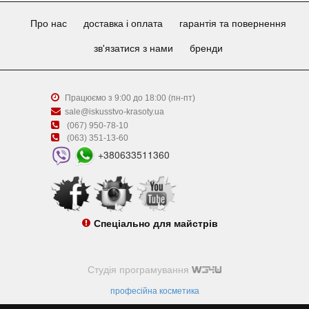
Про нас
доставка і оплата
гарантія та повернення
зв'язатися з нами
бренди
Працюємо з 9:00 до 18:00 (пн-пт)
sale@iskusstvo-krasoty.ua
(067) 950-78-10
(063) 351-13-60
+380633511360
Спеціально для майстрів
Студія програмування
професійна косметика