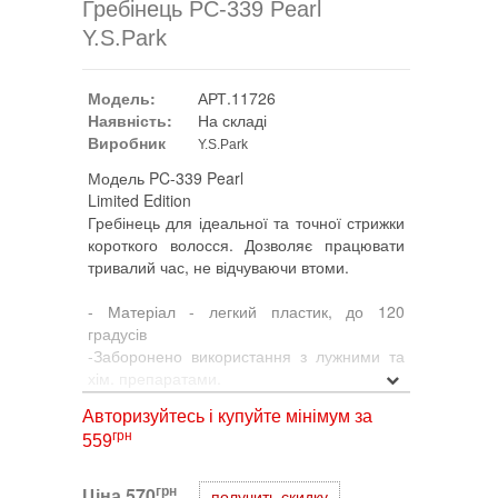
Гребінець PC-339 Pearl
Y.S.Park
Модель:
АРТ.11726
Наявність:
На складі
Виробник
Y.S.Park
Модель PC-339 Pearl
Limited Edition
Гребінець для ідеальної та точної стрижки
короткого волосся. Дозволяє працювати
тривалий час, не відчуваючи втоми.
- Матеріал - легкий пластик, до 120
градусів
-Заборонено використання з лужними та
хім. препаратами.
- Перший укорочений зубець дозволяє
Авторизуйтесь і купуйте мінімум за
відокремлювати пасма легше та швидше
грн
559
- Отвори в обушці гребінця, розташовані
через 1 см. можуть використовуватися як
лінійка.
грн
Ціна
570
получить скидку