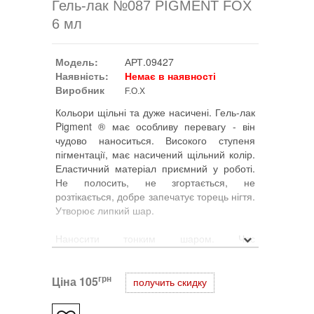
Гель-лак №087 PIGMENT FOX
6 мл
Модель:
АРТ.09427
Наявність:
Немає в наявності
Виробник
F.O.X
Кольори щільні та дуже насичені. Гель-лак
Pigment ® має особливу перевагу - він
чудово наноситься. Високого ступеня
пігментації, має насичений щільний колір.
Еластичний матеріал приємний у роботі.
Не полосить, не згортається, не
розтікається, добре запечатує торець нігтя.
Утворює липкий шар.
Наносити тонким шаром. Час
полімеризації в LED-лампі 30-60 сек або
36W UV-лампі 2 хв.
грн
Ціна
105
получить скидку
Видаляється за допомогою засобу F.O.X
Gel Remover 10 хв.