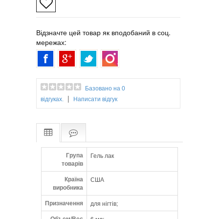
Відзначте цей товар як вподобаний в соц.
мережах:
Базовано на 0
|
відгуках.
Написати відгук
Група
Гель лак
товарів
Країна
США
виробника
Призначення
для нігтів;
Объем/Вес
6 мл;