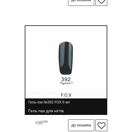
F.O.X
Гель-лак №392 FOX 6 мл
Гель лак для нігтів
грн
105