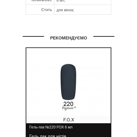
Стать
для жінок;
РЕКОМЕНДУЄМО
F.O.X
Гель-лак №220 FOX 6 мл
Гель лак для нігтів