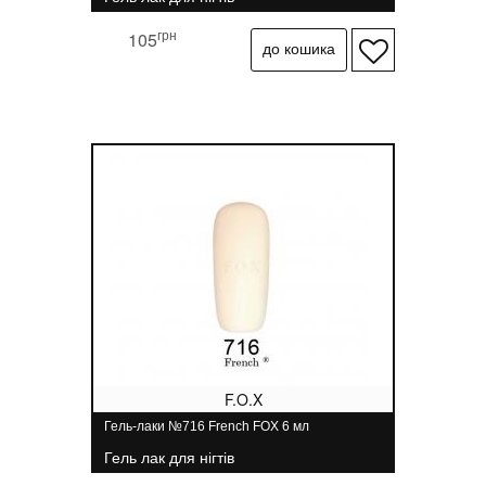
грн
105
F.O.X
Гель-лаки №716 French FOX 6 мл
Гель лак для нігтів