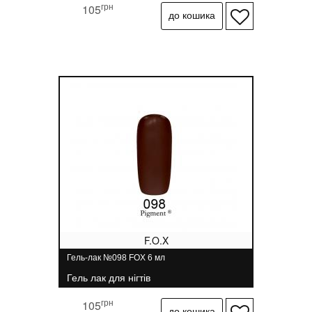
грн
105
F.O.X
Гель-лак №098 FOX 6 мл
Гель лак для нігтів
грн
105