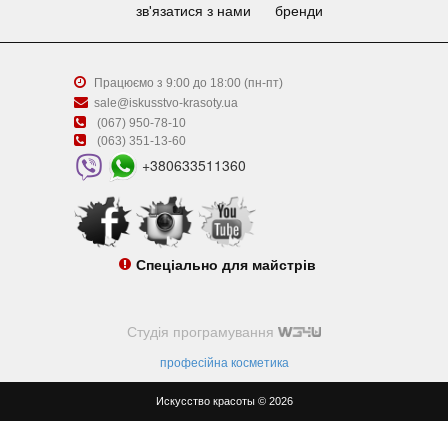
зв'язатися з нами
бренди
Працюємо з 9:00 до 18:00 (пн-пт)
sale@iskusstvo-krasoty.ua
(067) 950-78-10
(063) 351-13-60
+380633511360
Спеціально для майстрів
Студія програмування
професійна косметика
Искусство красоты © 2026