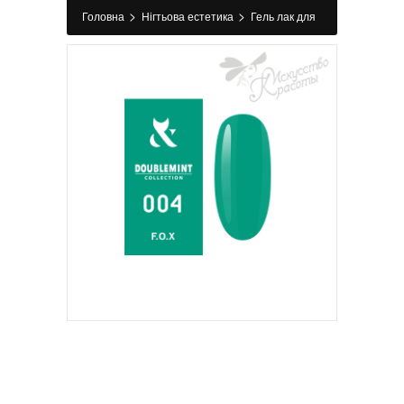
>
>
Головна
Нігтьова естетика
Гель лак для
>
нігтів
Гель-лак №004 Doublemint FOX 5 мл