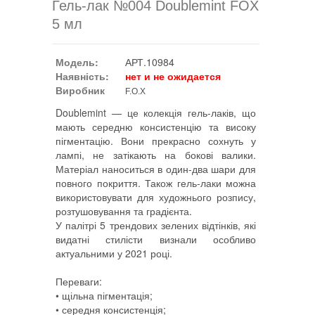
Гель-лак №004 Doublemint FOX
5 мл
Модель:
АРТ.10984
Наявність:
нет и не ожидается
Виробник
F.O.X
Doublemint — це колекція гель-лаків, що
мають середню консистенцію та високу
пігментацію. Вони прекрасно сохнуть у
лампі, не затікають на бокові валики.
Матеріал наноситься в один-два шари для
повного покриття. Також гель-лаки можна
використовувати для художнього розпису,
розтушовування та градієнта.
У палітрі 5 трендових зелених відтінків, які
видатні стилісти визнали особливо
актуальними у 2021 році.
Переваги:
• щільна пігментація;
• середня консистенція;