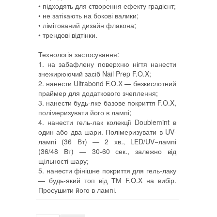
• підходять для створення ефекту градієнт;
• не затікають на бокові валики;
• лімітований дизайн флакона;
• трендові відтінки.
Технологія застосування:
1. на забафлену поверхню нігтя нанести
знежирюючий засіб Nail Prep F.O.X;
2. нанести Ultrabond F.O.X — безкислотний
праймер для додаткового зчеплення;
3. нанести будь-яке базове покриття F.O.X,
полімеризувати його в лампі;
4. нанести гель-лак колекції Doublemint в
один або два шари. Полімеризувати в UV-
лампі (36 Вт) — 2 хв., LED/UV−лампі
(36/48 Вт) — 30-60 сек., залежно від
щільності шару;
5. нанести фінішне покриття для гель-лаку
— будь-який топ від ТМ F.O.X на вибір.
Просушити його в лампі.