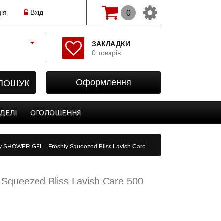
ія
Вхід
0
Змінити мову(рос.)
ЗАКЛАДКИ
0 товарів
Початок
Реєстрація
ПОШУК
Оформлення
Авторизація
Закладки
ДЕЛІ
ОГОЛОШЕННЯ
Оформлення
у SHOWER GEL - Freshly Squeezed Bliss Lavish Care
queezed Bliss Lavish Care 500