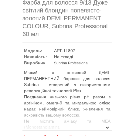
Фарба для волосся 9/13 Дуже
світлий блондин попелясто-
золотий DEMI PERMANENT
COLOUR, Subrina Professional
60 мл
Модель:
АРТ.11807
Наявність:
На складі
Виробник
Subrina Professional
М'який та поживний ДЕМІ-
ПЕРМАНЕНТНИЙ барвник для волосся
Subrina , створений з використанням
революційної технології Plex.
Поєднання низького рівня рН разом з
аргініном, омега-9 та мигдальною олією
надає неймовірний блиск, живлення та
яскравість вашому волоссю.
Не містить аміаку та МЕА
(Monoetanolamin).
Ідеально підходить для тонування після