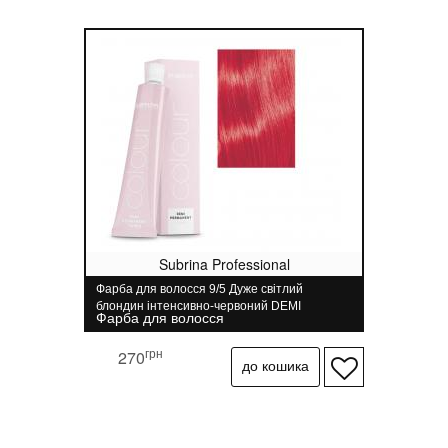
Subrina Professional
Фарба для волосся 9/5 Дуже світлий
блондин інтенсивно-червоний DEMI
Фарба для волосся
COLOUR Subrina Professional 60 мл
грн
270