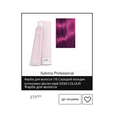
Subrina Professional
Фарба для волосся 7/6 Середній блондин
інтенсивно-фіолетовий DEMI COLOUR
Фарба для волосся
Subrina Professional 60 мл
грн
270