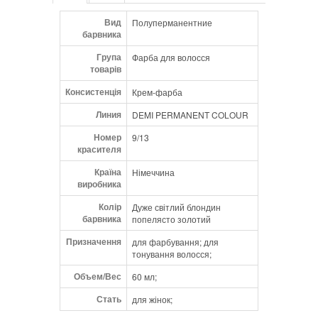
однорідний колір.
Вид
Полуперманентние
барвника
Група
Фарба для волосся
товарів
Консистенція
Крем-фарба
Линия
DEMI PERMANENT COLOUR
Номер
9/13
красителя
Країна
Німеччина
виробника
Колір
Дуже світлий блондин
барвника
попелясто золотий
Призначення
для фарбування; для
тонування волосся;
Объем/Вес
60 мл;
Стать
для жінок;