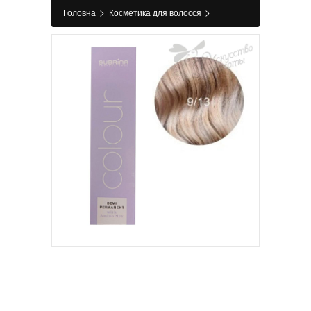
>
>
Головна
Косметика для волосся
>
>
Фарбування
Фарба для волосся
Фарба
для волосся 9/13 Дуже світлий блондин
попелясто-золотий DEMI PERMANENT
COLOUR, Subrina Professional 60 мл