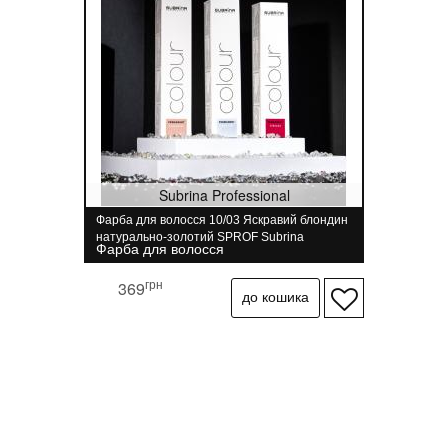
Subrina Professional
Фарба для волосся 10/03 Яскравий блондин
натурально-золотий SPROF Subrina
Фарба для волосся
Professional 100 мл
грн
369