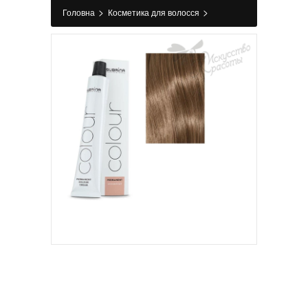
>
>
Головна
Косметика для волосся
>
>
Фарбування
Фарба для волосся
Фарба
для волосся 7/0 середній блондин SPROF
Subrina Professional 100 мл