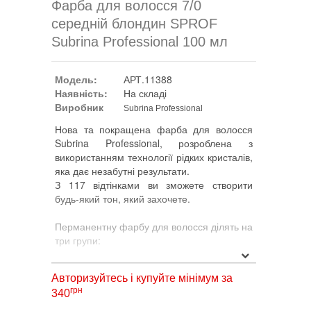
Фарба для волосся 7/0
середній блондин SPROF
Subrina Professional 100 мл
Модель:
АРТ.11388
Наявність:
На складі
Виробник
Subrina Professional
Нова та покращена фарба для волосся
Subrina Professional, розроблена з
використанням технології рідких кристалів,
яка дає незабутні результати.
З 117 відтінками ви зможете створити
будь-який тон, який захочете.
Перманентну фарбу для волосся ділять на
три групи:
1. ESSENTIAL включає всі поєднання
Авторизуйтесь і купуйте мінімум за
натуральних, золотих і коричневих
грн
340
кольорів. Поповнився новими групами у
золотому напрямку.