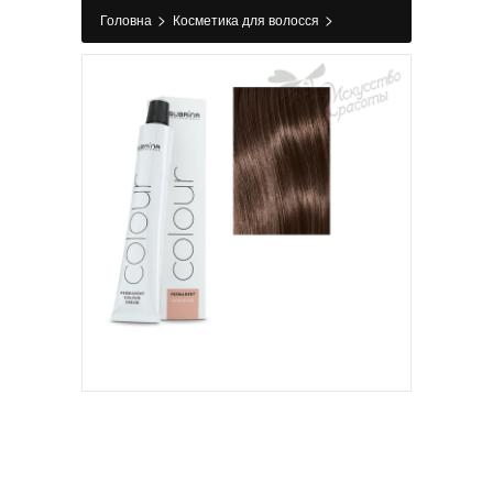
>
>
Головна
Косметика для волосся
>
>
Фарбування
Фарба для волосся
Фарба
для волосся 6/00 Темний блондин натуральний
SPROF Subrina Professional 100 мл