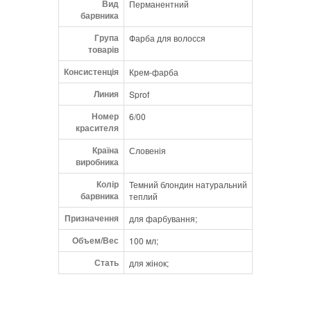
Вид
Перманентний
• більше властивостей, що кондиціонують;
барвника
• швидше проникнення лугу;
Група
• додає блиск;
Фарба для волосся
товарів
• покращує нанесення фарби.
Консистенція
Крем-фарба
Широкий асортимент чистих відтінків від
світлих до дуже темних кольорів. 100%
Линия
Sprof
покриття сивини.
Номер
6/00
красителя
AROMA GUARD Технологія, яка працює у
синергії із запахами продукту. AromaGuard
Країна
Словенія
виробника
зменшує сприйняття людиною цього
запаху та замінює його бажаним
Колір
Темний блондин натуральний
ароматом.
барвника
теплий
Призначення
• Змінює сприйняття мозком того, що
для фарбування;
відчуває носа
Объем/Вес
100 мл;
• AromaGuard знижує сприйняття
неприємного запаху на 70%.
Стать
для жінок;
ARGAN OIL
Арганова олія виготовляється з кісточок