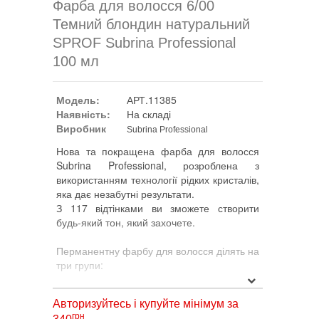
Фарба для волосся 6/00
Темний блондин натуральний
SPROF Subrina Professional
100 мл
Модель:
АРТ.11385
Наявність:
На складі
Виробник
Subrina Professional
Нова та покращена фарба для волосся
Subrina Professional, розроблена з
використанням технології рідких кристалів,
яка дає незабутні результати.
З 117 відтінками ви зможете створити
будь-який тон, який захочете.
Перманентну фарбу для волосся ділять на
три групи:
1. ESSENTIAL включає всі поєднання
Авторизуйтесь і купуйте мінімум за
натуральних, золотих і коричневих
грн