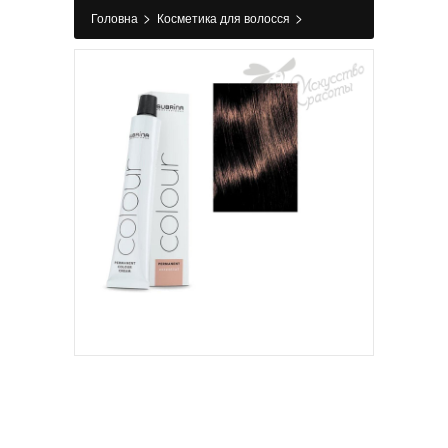
>
>
Головна
Косметика для волосся
>
>
Фарбування
Фарба для волосся
Фарба
для волосся 4/7 Середньо-коричневий
коричневий SPROF Subrina Professional 100 мл