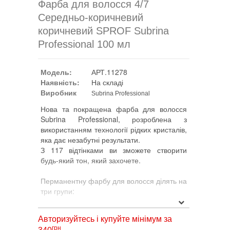
Фарба для волосся 4/7
Середньо-коричневий
коричневий SPROF Subrina
Professional 100 мл
Модель:
АРТ.11278
Наявність:
На складі
Виробник
Subrina Professional
Нова та покращена фарба для волосся
Subrina Professional, розроблена з
використанням технології рідких кристалів,
яка дає незабутні результати.
З 117 відтінками ви зможете створити
будь-який тон, який захочете.
Перманентну фарбу для волосся ділять на
три групи:
1. ESSENTIAL включає всі поєднання
Авторизуйтесь і купуйте мінімум за
натуральних, золотих і коричневих
грн