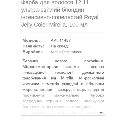
Фарба для волосся 12.11
ультра-світлий блондин
інтенсивно-попелястий Royal
Jelly Color Mirella, 100 мл
Модель:
АРТ.11487
Наявність:
На складі
Виробник
Mirella Professional
Барвник нового покоління.
Мікропігментарная система - основа
інноваційної технології делікатного
фарбування від Mirella. Мікроскопічні
частинки пігментів укладені в оболонки
мікрополімеров - своєрідні міцели, здатні
проникнути максимально глибоко
всередину стрижня волоса, насичуючи
його пігментом і живлячи зсередини.
Це дозволяє знизити частку аміаку в
барвнику до мінімуму, забезпечивши при
цьому 100% -е зафарбовування сивини