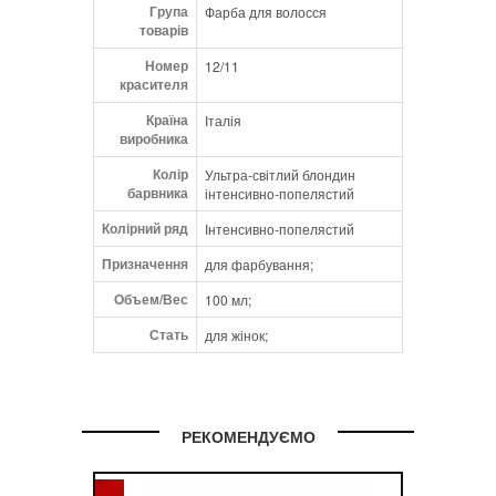
Група
Фарба для волосся
товарів
Номер
12/11
красителя
Країна
Італія
виробника
Колір
Ультра-світлий блондин
барвника
інтенсивно-попелястий
Колірний ряд
Інтенсивно-попелястий
Призначення
для фарбування;
Объем/Вес
100 мл;
Стать
для жінок;
РЕКОМЕНДУЄМО