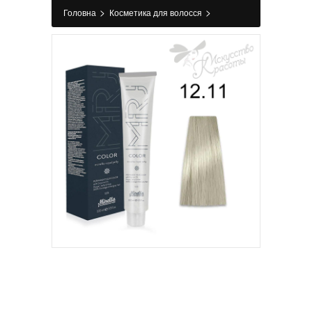
>
>
Головна
Косметика для волосся
>
>
Фарбування
Фарба для волосся
Фарба
для волосся 12.11 ультра-світлий блондин
інтенсивно-попелястий Royal Jelly Color Mirella,
100 мл