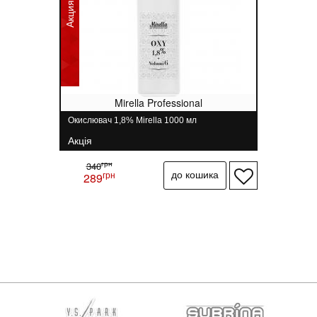
Акция
Mirella Professional
Окислювач 1,8% Mirella 1000 мл
Акція
грн
340
грн
289