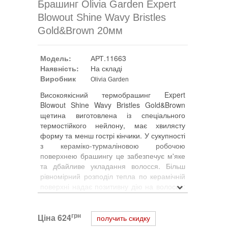
Брашинг Olivia Garden Expert
Blowout Shine Wavy Bristles
Gold&Brown 20мм
Модель:
АРТ.11663
Наявність:
На складі
Виробник
Olivia Garden
Високоякісний термобрашинг Expert
Blowout Shine Wavy Bristles Gold&Brown
щетина виготовлена із спеціального
термостійкого нейлону, має хвилясту
форму та менш гострі кінчики. У сукупності
з кераміко-турмаліновою робочою
поверхнею брашингу це забезпечує м'яке
та дбайливе укладання волосся. Більш
рівномірний розподіл тепла по керамічній
поверхні надає позитивну дію на волосся:
воно стає більш м'яким і блискучим,
кутикула волосся зволожується, зачіска
грн
Ціна
стає більш "слухняною". Нове покриття
624
получить скидку
робочої поверхні брашингу забезпечує