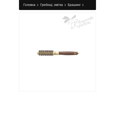
>
>
>
Головна
Гребінці, змітка
Брашинг
Брашинг Olivia Garden Expert Blowout Shine
Wavy Bristles Gold&Brown 20мм