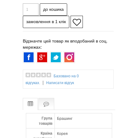
більш швидке її нагрівання та ефективнішу
підтримку робочої температури.Технологія
Nano-Silver допомагає знімати статику та
надавати додаткову антибактеріальну дію.
Відзначте цей товар як вподобаний в соц.
мережах:
Базовано на 0
|
відгуках.
Написати відгук
Група
Брашинг
товарів
Країна
Корея