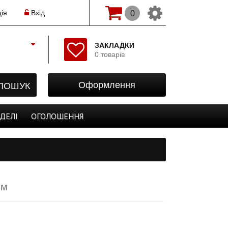
ія
Вхід
0
Змінити мову(рос.)
ЗАКЛАДКИ
0 товарів
Початок
Реєстрація
ПОШУК
Оформлення
Авторизація
Закладки
ДЕЛІ
ОГОЛОШЕННЯ
Оформлення
мм