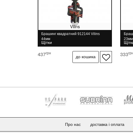
Vilins
Брашинг квадратний 912144 Vilins
Браши
44мм
23мм
Щітки
Щітк
грн
гр
437
333
Про нас
доставка і оплата