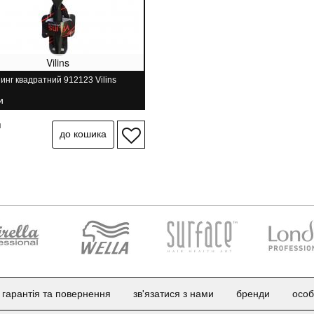
Vilins
нг квадратний 912123 Vilins
и
н
гарантія та повернення
зв'язатися з нами
бренди
особ