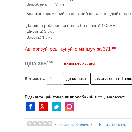
Виробник
Vilins
Брашінг керамічний квадратний ідеально піддійте для с
Довжина робочої поверніть брашинга: 143 мм.
Ширина: 3 см.
Висота: 1 см.
грн
Авторизуйтесь і купуйте мінімум за 371
грн
Ціна
386
получить скидку
Кількість:
Відзначте цей товар як вподобаний в соц. мережах:
|
Базовано на 0 відгуках.
Написати відгук