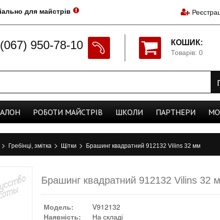
іально для майстрів
Реєстрац
(067) 950-78-10
КОШИК:
Товарів: 0
CАЛОН
РОБОТИ
МАЙСТРІВ
ШКОЛИ
ПАРТНЕРИ
МО
>
>
>
а
Гребінці, змітка
Щітки
Брашинг квадратний 912132 Vilins 32 мм
Брашинг квадратний 912132 Vilins 32 
Модель:
V912132
Наявність:
На складі