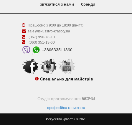
зв'язатися з нами
бренди
Працюємо з 9:00 до 18:00 (пн-пт)
sale@iskusstvo-krasoty.ua
(067) 950-78-10
(063) 351-13-60
+380633511360
Спеціально для майстрів
Студія програмування
професійна косметика
Искусство красоты © 2026