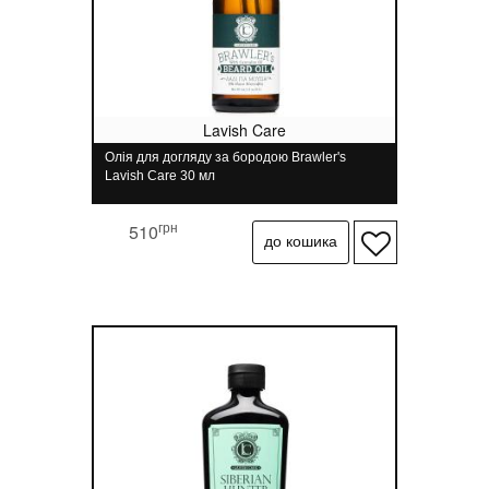
Lavish Care
Олія для догляду за бородою Brawler's
Lavish Care 30 мл
грн
510