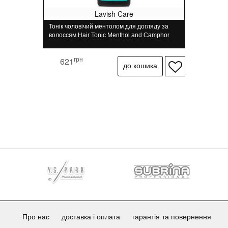
Lavish Care
Тонік чоловічий ментолом для догляду за
волоссям Hair Tonic Menthol and Camphor
Lavish Care 250 мл
грн
621
Про нас
доставка і оплата
гарантія та повернення