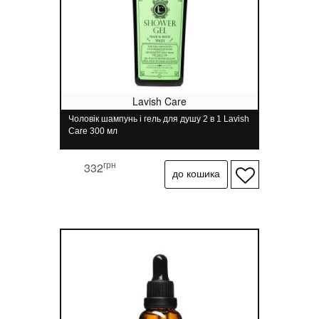
Lavish Care
Чоловік шампунь і гель для душу 2 в 1 Lavish
Care 300 мл
грн
332