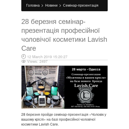
>
>
Головна
Новини
Семінар-презентація
«Чоловік у вашому кріслі» на основі бренду
28 березня семінар-
Lavish Care
презентація професійної
чоловічої косметики Lavish
Care
12 March 2019 15:20:27
Views: 2497
28 березня пройде семінар-презентація «Чоловік у
вашому кріслі» на базі професійної чоловічої
косметики Lavish Care.